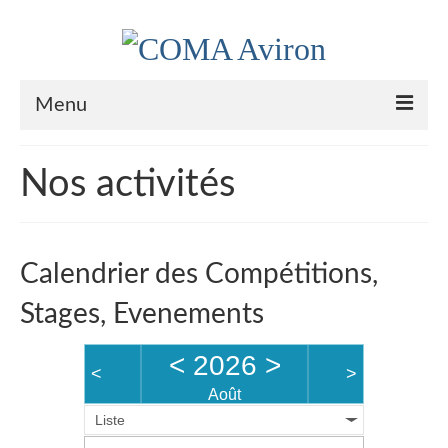
Menu
Le Club
Nos activités
Nos couleurs
Historique
Calendrier des Compétitions,
Plan d’accès
Stages, Evenements
Le bureau
<
2026
>
Palmarès
<
>
Août
Actualités
Liste
l’Aviron