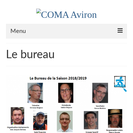
Menu
Le Club
Le bureau
Nos couleurs
Historique
Plan d’accès
Le bureau
Palmarès
Actualités
l’Aviron