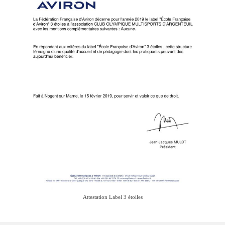
Description du coup d’aviron
Le jargon
Le matériel
Les bateaux
Nos activités
Section « Compétition »
Calendrier des Compétitions
Catégories
Entraînements
Attestation Label 3 étoiles
Les bassins