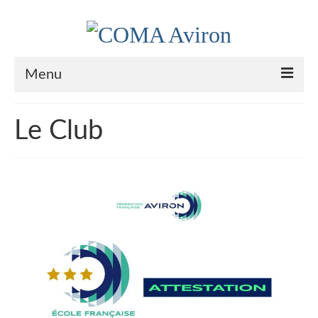
Menu
Le Club
Le Club
Nos couleurs
Historique
Plan d’accès
Le bureau
Palmarès
Actualités
l’Aviron