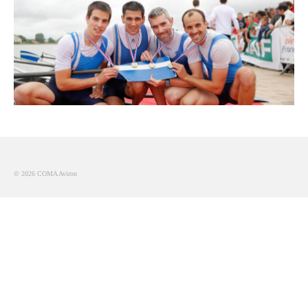
Description du coup d’aviron
Le jargon
Le matériel
Les bateaux
Nos activités
Section « Compétition »
© 2026 COMA Aviron
Calendrier des Compétitions
Catégories
Entraînements
Les bassins