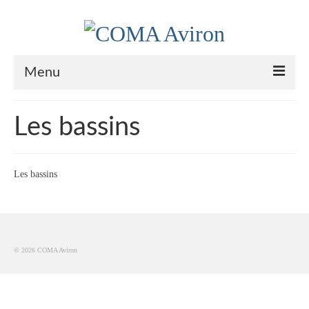
Menu
Le Club
Les bassins
Nos couleurs
Historique
Les bassins
Plan d’accès
Le bureau
© 2026 COMA Aviron
Palmarès
Actualités
l’Aviron