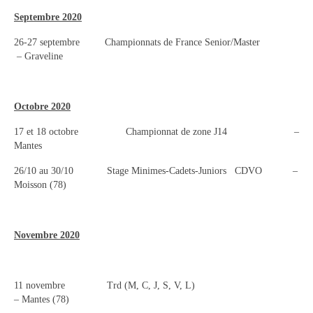
Septembre 2020
Description du coup d’aviron
26-27 septembre Championnats de France Senior/Master
– Graveline
Le jargon
Le matériel
Octobre 2020
Les bateaux
17 et 18 octobre Championnat de zone J14 –
Nos activités
Mantes
26/10 au 30/10 Stage Minimes-Cadets-Juniors CDVO –
Section « Compétition »
Moisson (78)
Calendrier des Compétitions
Catégories
Novembre 2020
Entraînements
11 novembre Trd (M, C, J, S, V, L)
Les bassins
– Mantes (78)