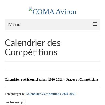
Menu
Le Club
Calendrier des
Nos couleurs
Compétitions
Historique
Plan d’accès
Le bureau
Calendrier prévisionnel saison 2020-2021 – Stages et Compétitions
Palmarès
Télécharger le
Calendrier Compétitions 2020-2021
Actualités
au format pdf
l’Aviron