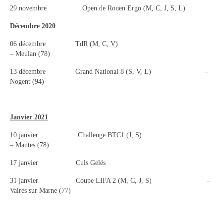
Objectifs « Compétition »
29 novembre Open de Rouen Ergo (M, C, J, S, L)
Résultats
Décembre 2020
Stages
06 décembre TdR (M, C, V)
– Meulan (78)
Section « Jeunes »
13 décembre Grand National 8 (S, V, L) –
Nogent (94)
Section « Loisir-Master »
Objectifs « Loisir »
Janvier 2021
Régates
10 janvier Challenge BTC1 (J, S)
Pratiquer l’aviron
– Mantes (78)
17 janvier Culs Gelés
Boutique Club
31 janvier Coupe LIFA 2 (M, C, J, S) –
Tarifs Saison 2025-2026
Vaires sur Marne (77)
Vos questions / FAQ