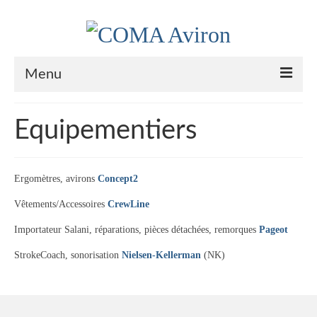
Menu
Le Club
Equipementiers
Nos couleurs
Historique
Ergomètres, avirons
Concept2
Plan d’accès
Vêtements/Accessoires
CrewLine
Le bureau
Importateur Salani, réparations, pièces détachées, remorques
Pageot
StrokeCoach, sonorisation
Nielsen-Kellerman
(NK)
Palmarès
Actualités
l’Aviron