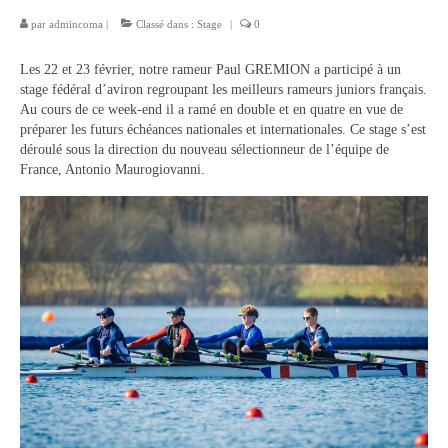
par
admincoma
|
Classé dans :
Stage
|
0
Description du coup d’aviron
Les 22 et 23 février, notre rameur Paul GREMION a participé à un
Le jargon
stage fédéral d’aviron regroupant les meilleurs rameurs juniors français.
Au cours de ce week-end il a ramé en double et en quatre en vue de
Le matériel
préparer les futurs échéances nationales et internationales. Ce stage s’est
déroulé sous la direction du nouveau sélectionneur de l’équipe de
Les bateaux
France, Antonio Maurogiovanni.
Nos activités
Section « Compétition »
Calendrier des Compétitions
Catégories
Entraînements
Les bassins