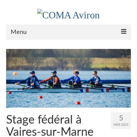
Menu
Le Club
Nos couleurs
Historique
Plan d’accès
Le bureau
Palmarès
Stage fédéral à
5
Actualités
MAR 2025
Vaires-sur-Marne
l’Aviron