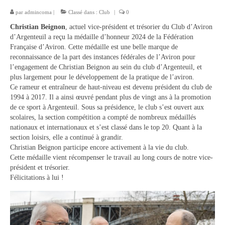
par
admincoma
|
Classé dans :
Club
|
0
Description du coup d’aviron
Christian Beignon
, actuel vice-président et trésorier du Club d’Aviron
d’Argenteuil a reçu la médaille d’honneur 2024 de la Fédération
Le jargon
Française d’Aviron. Cette médaille est une belle marque de
reconnaissance de la part des instances fédérales de l’Aviron pour
Le matériel
l’engagement de Christian Beignon au sein du club d’Argenteuil, et
plus largement pour le développement de la pratique de l’aviron.
Les bateaux
Ce rameur et entraîneur de haut-niveau est devenu président du club de
1994 à 2017. Il a ainsi œuvré pendant plus de vingt ans à la promotion
Nos activités
de ce sport à Argenteuil. Sous sa présidence, le club s’est ouvert aux
scolaires, la section compétition a compté de nombreux médaillés
Section « Compétition »
nationaux et internationaux et s’est classé dans le top 20. Quant à la
section loisirs, elle a continué à grandir.
Calendrier des Compétitions
Christian Beignon participe encore activement à la vie du club.
Cette médaille vient récompenser le travail au long cours de notre vice-
Catégories
président et trésorier.
Félicitations à lui !
Entraînements
Les bassins