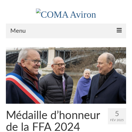
Menu
Le Club
Nos couleurs
Historique
Plan d’accès
Le bureau
Palmarès
Médaille d’honneur
5
Actualités
FÉV 2025
de la FFA 2024
l’Aviron