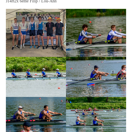
J14H2x 6ème Filip / Lou-Ann