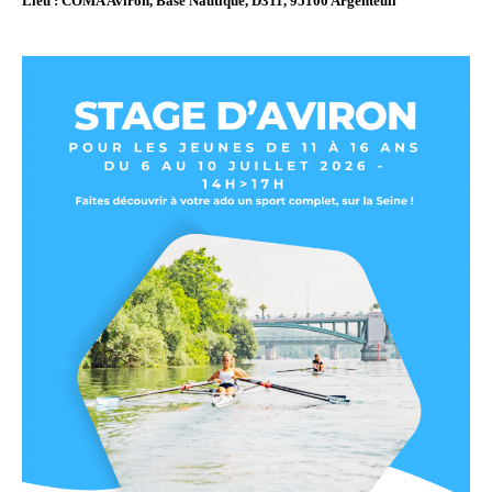
Lieu : COMA Aviron, Base Nautique, D311, 95100 Argenteuil
Objectifs « Compétition »
Résultats
Stages
Section « Jeunes »
Section « Loisir-Master »
Objectifs « Loisir »
Régates
Pratiquer l’aviron
Boutique Club
Tarifs Saison 2025-2026
Vos questions / FAQ