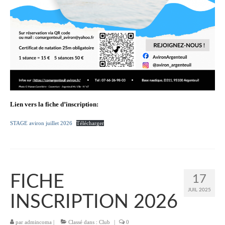
Nos prestations à la demande
Lien vers la fiche d’inscription:
STAGE aviron juillet 2026
Télécharger
FICHE
17
JUIL 2025
INSCRIPTION 2026
par
admincoma
|
Classé dans :
Club
|
0