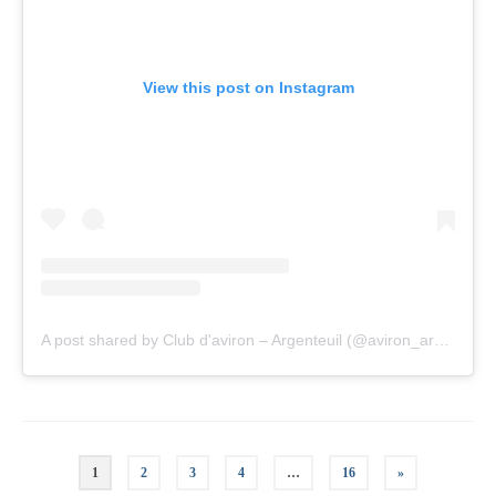
View this post on Instagram
A post shared by Club d'aviron – Argenteuil (@aviron_argenteuil)
Pagination
1
2
3
4
…
16
»