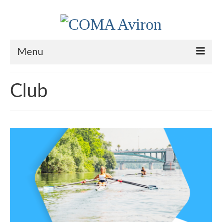
Menu
Le Club
Club
Nos couleurs
Historique
Plan d’accès
Le bureau
Palmarès
Actualités
l’Aviron