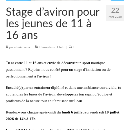
Stage d’aviron pour
22
Description du coup d’aviron
MAI 2026
les jeunes de 11 à
Le jargon
16 ans
Le matériel
Les bateaux
par
admincoma
|
Classé dans :
Club
|
0
Nos activités
Tu as entre 11 et 16 ans et envie de découvrir un sport nautique
passionnant ? Rejoins-nous cet été pour un stage d’initiation ou de
Section « Compétition »
perfectionnement à l’aviron !
Calendrier des Compétitions
Encadré(e) par un entraîneur diplômé et dans une ambiance conviviale, tu
apprendras les bases de l’aviron, développeras ton esprit d’équipe et
Catégories
profiteras de la nature tout en t’amusant sur l’eau.
Entraînements
Rendez-vous chaque après-midi du
lundi 6 juillet au vendredi 10 juillet
Les bassins
2026 de 14h à 17h