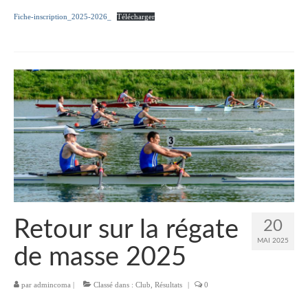
Fiche-inscription_2025-2026_
Télécharger
Retour sur la régate
20
MAI 2025
de masse 2025
par
admincoma
|
Classé dans :
Club
,
Résultats
|
0