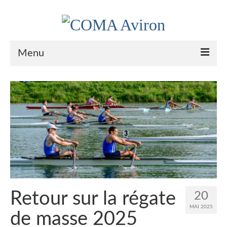
Menu
Le Club
Nos couleurs
Historique
Plan d’accès
Le bureau
Palmarès
Retour sur la régate
20
Actualités
MAI 2025
de masse 2025
l’Aviron