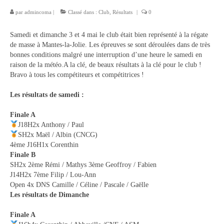
par
admincoma
|
Classé dans :
Club
,
Résultats
|
0
Description du coup d’aviron
Samedi et dimanche 3 et 4 mai le club était bien représenté à la régate
Le jargon
de masse à Mantes-la-Jolie. Les épreuves se sont déroulées dans de très
bonnes conditions malgré une interruption d’une heure le samedi en
Le matériel
raison de la météo.A la clé, de beaux résultats à la clé pour le club !
Bravo à tous les compétiteurs et compétitrices !
Les bateaux
Les résultats de samedi :
Nos activités
Finale A
Section « Compétition »
J18H2x Anthony / Paul
SH2x Maël / Albin (CNCG)
Calendrier des Compétitions
4ème J16H1x Corenthin
Finale B
Catégories
SH2x 2ème Rémi / Mathys 3ème Geoffroy / Fabien
J14H2x 7ème Filip / Lou-Ann
Entraînements
Open 4x DNS Camille / Céline / Pascale / Gaëlle
Les résultats de Dimanche
Les bassins
Finale A