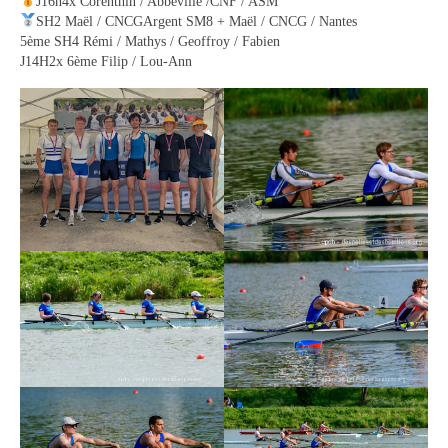
Objectifs « Compétition »
J16h4x Corenthin / Abbeville /CNF / ASM
SH2 Maël / CNCGArgent SM8 + Maël / CNCG / Nantes
5ème SH4 Rémi / Mathys / Geoffroy / Fabien
Résultats
J14H2x 6ème Filip / Lou-Ann
Stages
Section « Jeunes »
Section « Loisir-Master »
Objectifs « Loisir »
Régates
Pratiquer l’aviron
Boutique Club
Tarifs Saison 2025-2026
Vos questions / FAQ