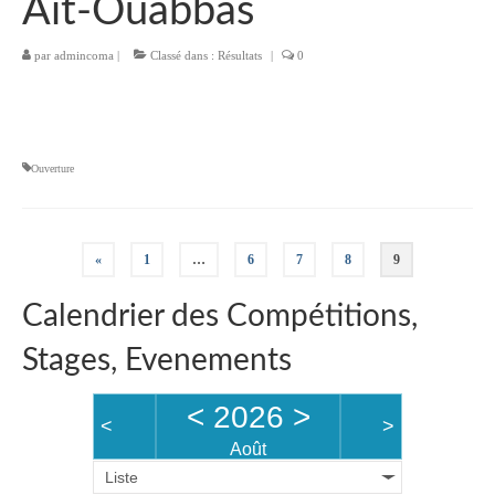
Ait-Ouabbas
Description du coup d’aviron
par
admincoma
|
Classé dans :
Résultats
|
0
Le jargon
Le matériel
Ouverture
Les bateaux
Nos activités
Pagination
«
1
…
6
7
8
9
Section « Compétition »
des
Calendrier des Compétitions,
Calendrier des Compétitions
publications
Stages, Evenements
Catégories
Entraînements
<
2026
>
<
>
Août
Les bassins
Liste