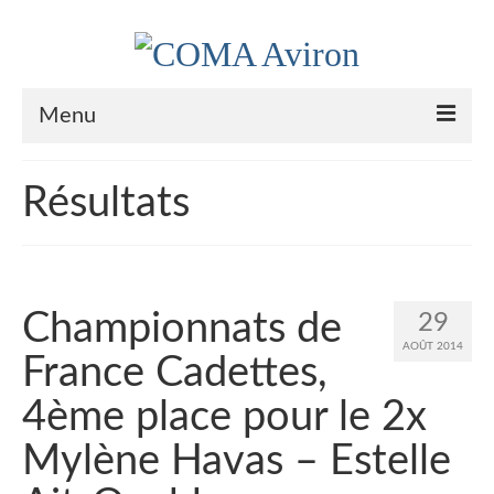
Menu
Le Club
Résultats
Nos couleurs
Historique
Plan d’accès
Championnats de
29
AOÛT 2014
Le bureau
France Cadettes,
Palmarès
4ème place pour le 2x
Actualités
Mylène Havas – Estelle
l’Aviron