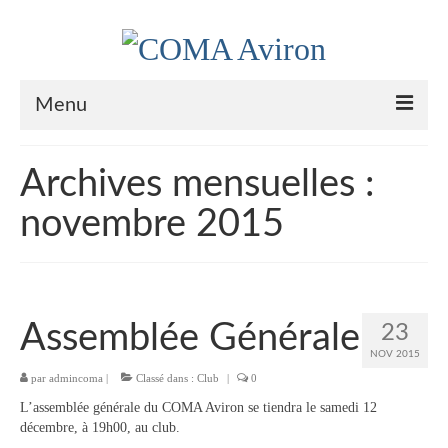
Menu
Le Club
Archives mensuelles :
Nos couleurs
novembre 2015
Historique
Plan d’accès
Le bureau
Assemblée Générale
23
NOV 2015
Palmarès
par
admincoma
|
Classé dans :
Club
|
0
Actualités
L’assemblée générale du COMA Aviron se tiendra le samedi 12
décembre, à 19h00, au club.
l’Aviron