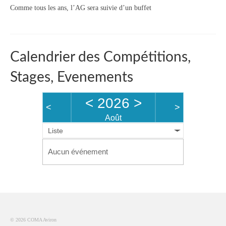
Comme tous les ans, l’AG sera suivie d’un buffet
Description du coup d’aviron
Le jargon
Calendrier des Compétitions,
Le matériel
Stages, Evenements
Les bateaux
<
2026
>
Nos activités
<
>
Août
Section « Compétition »
Liste
Calendrier des Compétitions
Aucun événement
Catégories
Entraînements
Les bassins
© 2026 COMA Aviron