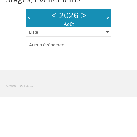
Description du coup d’aviron
<
2026
>
<
>
Août
Le jargon
Liste
Le matériel
Aucun événement
Les bateaux
Nos activités
Section « Compétition »
© 2026 COMA Aviron
Calendrier des Compétitions
Catégories
Entraînements
Les bassins