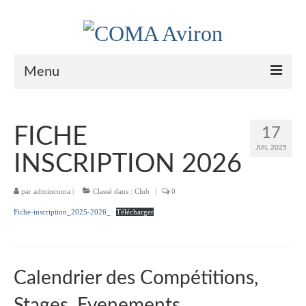
Menu
Le Club
FICHE
17
Nos couleurs
JUIL 2025
INSCRIPTION 2026
Historique
par
admincoma
|
Classé dans :
Club
|
0
Plan d’accès
Fiche-inscription_2025-2026_
Télécharger
Le bureau
Palmarès
Calendrier des Compétitions,
Actualités
Stages, Evenements
l’Aviron