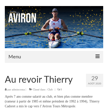
Menu
Le Club
Au revoir Thierry
29
Nos couleurs
AOÛT 2020
par
admincoma
Historique
|
Classé dans :
Club
|
0
Après 7 ans comme salarié au club, et bien plus comme membre
Plan d’accès
(rameur à partir de 1985 et même président de 1992 à 1994), Thierry
Cadoret a mis le cap vers l’Aviron Tours Métropole.