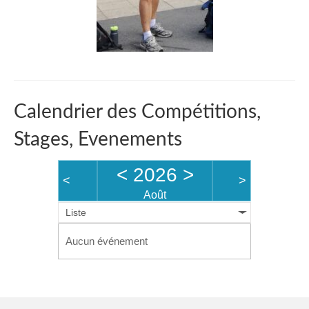
Catégories
Entraînements
Les bassins
Objectifs « Compétition »
Calendrier des Compétitions,
Résultats
Stages, Evenements
Stages
<
2026
>
Section « Jeunes »
<
>
Août
Section « Loisir-Master »
Liste
Objectifs « Loisir »
Aucun événement
Régates
Pratiquer l’aviron