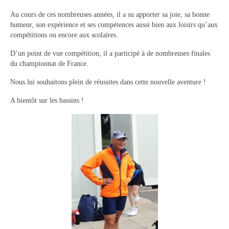
Le bureau
Au cours de ces nombreuses années, il a su apporter sa joie, sa bonne
Palmarès
humeur, son expérience et ses compétences aussi bien aux loisirs qu’aux
compétitions ou encore aux scolaires.
Actualités
D’un point de vue compétition, il a participé à de nombreuses finales
du championnat de France.
l’Aviron
Nous lui souhaitons plein de réussites dans cette nouvelle aventure !
Description du coup d’aviron
A bientôt sur les bassins !
Le jargon
Le matériel
Les bateaux
Nos activités
Section « Compétition »
Calendrier des Compétitions