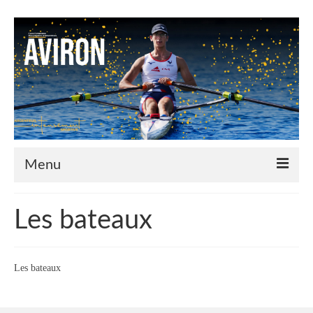
Menu
Le Club
Les bateaux
Nos couleurs
Historique
Les bateaux
Plan d’accès