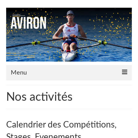
Menu
Le Club
Nos activités
Nos couleurs
Historique
Calendrier des Compétitions,
Plan d’accès
Stages, Evenements