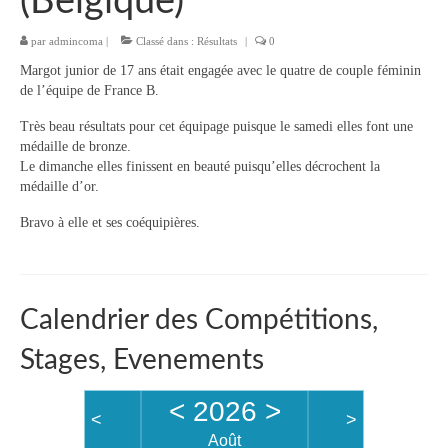
(Belgique)
Objectifs « Compétition »
par
admincoma
Résultats
|
Classé dans :
Résultats
|
0
Margot junior de 17 ans était engagée avec le quatre de couple féminin
Stages
de l’équipe de France B.
Section « Jeunes »
Très beau résultats pour cet équipage puisque le samedi elles font une
médaille de bronze.
Section « Loisir-Master »
Le dimanche elles finissent en beauté puisqu’elles décrochent la
médaille d’or.
Objectifs « Loisir »
Bravo à elle et ses coéquipières.
Régates
Pratiquer l’aviron
Calendrier des Compétitions,
Boutique Club
Stages, Evenements
Tarifs Saison 2025-2026
<
2026
>
Vos questions / FAQ
<
>
Août