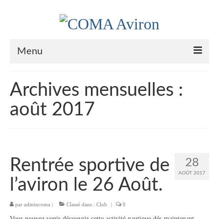
Menu
Le Club
Archives mensuelles :
Nos couleurs
août 2017
Historique
Plan d’accès
Le bureau
Rentrée sportive de
28
AOÛT 2017
Palmarès
l’aviron le 26 Août.
Actualités
par
admincoma
|
Classé dans :
Club
|
0
l’Aviron
Vous pouvez venir découvrir cette activité nautique dés maintenant.