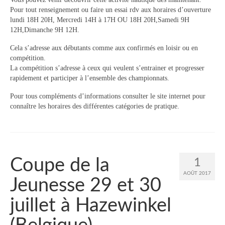
Pour tout renseignement ou faire un essai rdv aux horaires d’ouverture
lundi 18H 20H, Mercredi 14H à 17H OU 18H 20H,Samedi 9H
Description du coup d’aviron
12H,Dimanche 9H 12H.
Le jargon
Cela s’adresse aux débutants comme aux confirmés en loisir ou en
compétition.
Le matériel
La compétition s’adresse à ceux qui veulent s’entrainer et progresser
rapidement et participer à l’ensemble des championnats.
Les bateaux
Pour tous compléments d’informations consulter le site internet pour
Nos activités
connaître les horaires des différentes catégories de pratique.
Section « Compétition »
Calendrier des Compétitions
Coupe de la
1
Catégories
AOÛT 2017
Jeunesse 29 et 30
Entraînements
juillet à Hazewinkel
Les bassins