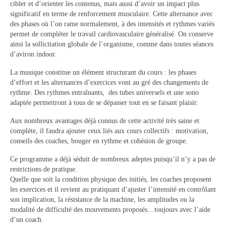
cibler et d’orienter les contenus, mais aussi d’avoir un impact plus
Catégories
significatif en terme de renforcement musculaire. Cette alternance avec
des phases où l’on rame normalement, à des intensités et rythmes variés
Entraînements
permet de compléter le travail cardiovasculaire généralisé. On conserve
ainsi la sollicitation globale de l’organisme, comme dans toutes séances
Les bassins
d’aviron indoor.
Objectifs « Compétition »
La musique constitue un élément structurant du cours : les phases
d’effort et les alternances d’exercices vont au gré des changements de
Résultats
rythme. Des rythmes entraînants, des tubes universels et une sono
adaptée permettront à tous de se dépasser tout en se faisant plaisir.
Stages
Aux nombreux avantages déjà connus de cette activité très saine et
Section « Jeunes »
complète, il faudra ajouter ceux liés aux cours collectifs : motivation,
conseils des coaches, bouger en rythme et cohésion de groupe.
Section « Loisir-Master »
Ce programme a déjà séduit de nombreux adeptes puisqu’il n’y a pas de
restrictions de pratique.
Objectifs « Loisir »
Quelle que soit la condition physique des initiés, les coaches proposent
les exercices et il revient au pratiquant d’ajuster l’intensité en contrôlant
Régates
son implication, la résistance de la machine, les amplitudes ou la
modalité de difficulté des mouvements proposés…toujours avec l’aide
Pratiquer l’aviron
d’un coach.