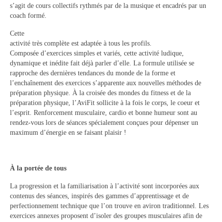
Le bureau
s’agit de cours collectifs rythmés par de la musique et encadrés par un
coach formé.
Palmarès
Cette
activité très complète est adaptée à tous les profils.
Actualités
Composée d’exercices simples et variés, cette activité ludique,
dynamique et inédite fait déjà parler d’elle. La formule utilisée se
l’Aviron
rapproche des dernières tendances du monde de la forme et
l’enchaînement des exercices s’apparente aux nouvelles méthodes de
Description du coup d’aviron
préparation physique. À la croisée des mondes du fitness et de la
préparation physique, l’AviFit sollicite à la fois le corps, le coeur et
Le jargon
l’esprit. Renforcement musculaire, cardio et bonne humeur sont au
rendez-vous lors de séances spécialement conçues pour dépenser un
Le matériel
maximum d’énergie en se faisant plaisir !
Les bateaux
Nos activités
À la portée de tous
La progression et la familiarisation à l’activité sont incorporées aux
Section « Compétition »
contenus des séances, inspirés des gammes d’apprentissage et de
perfectionnement technique que l’on trouve en aviron traditionnel. Les
Calendrier des Compétitions
exercices annexes proposent d’isoler des groupes musculaires afin de