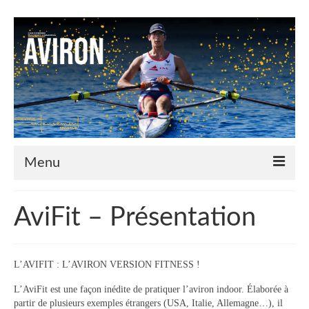
Menu
Le Club
AviFit – Présentation
Nos couleurs
Historique
L’AVIFIT : L’AVIRON VERSION FITNESS !
Plan d’accès
L’AviFit est une façon inédite de pratiquer l’aviron indoor. Élaborée à
partir de plusieurs exemples étrangers (USA, Italie, Allemagne…), il