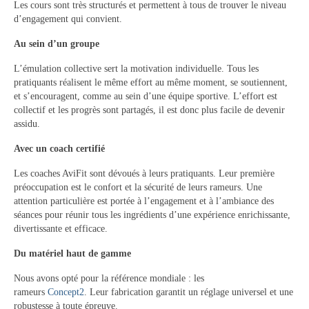
Les cours sont très structurés et permettent à tous de trouver le niveau
Boutique Club
d’engagement qui convient.
Tarifs Saison 2025-2026
Au sein d’un groupe
Vos questions / FAQ
L’émulation collective sert la motivation individuelle. Tous les
pratiquants réalisent le même effort au même moment, se soutiennent,
Nos prestations à la demande
et s’encouragent, comme au sein d’une équipe sportive. L’effort est
collectif et les progrès sont partagés, il est donc plus facile de devenir
assidu.
Avec un coach certifié
Les coaches AviFit sont dévoués à leurs pratiquants. Leur première
préoccupation est le confort et la sécurité de leurs rameurs. Une
attention particulière est portée à l’engagement et à l’ambiance des
séances pour réunir tous les ingrédients d’une expérience enrichissante,
divertissante et efficace.
Du matériel haut de gamme
Nous avons opté pour la référence mondiale : les
rameurs
Concept2
. Leur fabrication garantit un réglage universel et une
robustesse à toute épreuve.