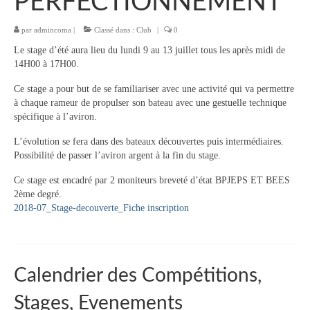
PERFECTIONNEMENT
Le bureau
par
admincoma
|
Classé dans :
Club
|
0
Palmarès
Le stage d’été aura lieu du lundi 9 au 13 juillet tous les après midi de
Actualités
14H00 à 17H00.
Ce stage a pour but de se familiariser avec une activité qui va permettre
l’Aviron
à chaque rameur de propulser son bateau avec une gestuelle technique
spécifique à l’aviron.
Description du coup d’aviron
L’évolution se fera dans des bateaux découvertes puis intermédiaires.
Le jargon
Possibilité de passer l’aviron argent à la fin du stage.
Le matériel
Ce stage est encadré par 2 moniteurs breveté d’état BPJEPS ET BEES
2ème degré.
Les bateaux
2018-07_Stage-decouverte_Fiche inscription
Nos activités
Section « Compétition »
Calendrier des Compétitions,
Calendrier des Compétitions
Stages, Evenements