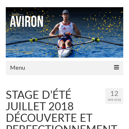
Menu
Le Club
STAGE D’ÉTÉ
12
Nos couleurs
AVR 2018
JUILLET 2018
Historique
DÉCOUVERTE ET
Plan d’accès