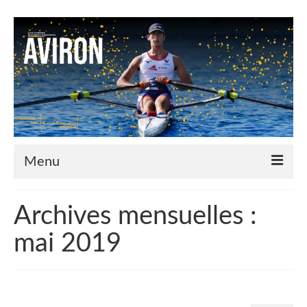
Menu
Le Club
Archives mensuelles :
Nos couleurs
mai 2019
Historique
Plan d’accès