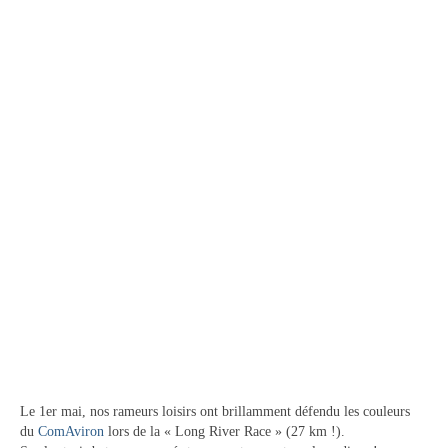
Catégories
Entraînements
Les bassins
Objectifs « Compétition »
Résultats
Stages
Section « Jeunes »
Section « Loisir-Master »
Objectifs « Loisir »
Régates
Le 1er mai, nos rameurs loisirs ont brillamment défendu les couleurs
Pratiquer l’aviron
du
ComAviron
lors de la « Long River Race » (27 km !).