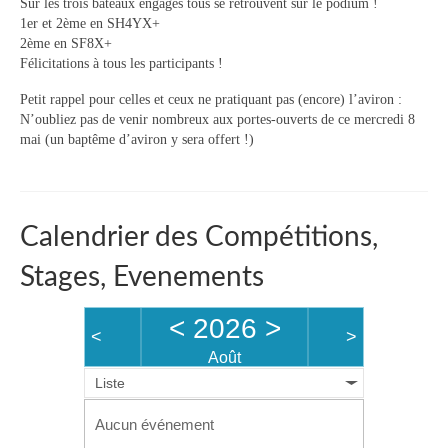
Sur les trois bateaux engagés tous se retrouvent sur le podium !
Boutique Club
1er et 2ème en SH4YX+
2ème en SF8X+
Tarifs Saison 2025-2026
Félicitations à tous les participants !
Vos questions / FAQ
Petit rappel pour celles et ceux ne pratiquant pas (encore) l’aviron :
N’oubliez pas de venir nombreux aux portes-ouverts de ce mercredi 8
Nos prestations à la demande
mai (un baptême d’aviron y sera offert !)
Calendrier des Compétitions,
Stages, Evenements
<
2026
>
<
>
Août
Liste
Aucun événement