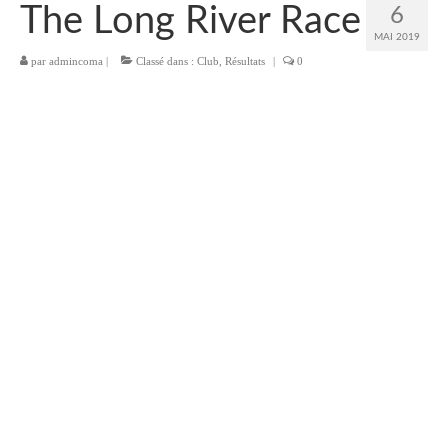
Le bureau
The Long River Race
6
MAI 2019
Palmarès
par
admincoma
|
Classé dans :
Club
,
Résultats
|
0
Actualités
l’Aviron
Description du coup d’aviron
Le jargon
Le matériel
Les bateaux
Nos activités
Section « Compétition »
Calendrier des Compétitions