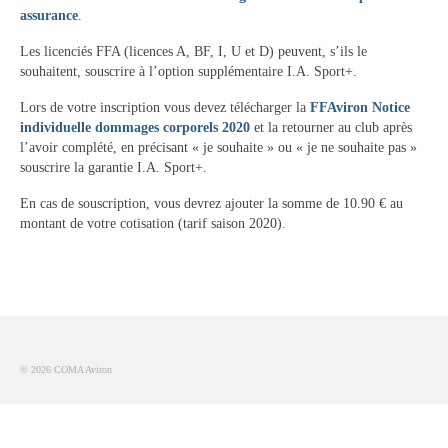
Le bureau
assurance
.
Palmarès
Les licenciés FFA (licences A, BF, I, U et D) peuvent, s’ils le
souhaitent, souscrire à l’option supplémentaire I.A. Sport+.
Actualités
Lors de votre inscription vous devez télécharger la
FFAviron Notice
individuelle dommages corporels 2020
et la retourner au club après
l’Aviron
l’avoir complété, en précisant « je souhaite » ou « je ne souhaite pas »
souscrire la garantie I.A. Sport+.
Description du coup d’aviron
En cas de souscription, vous devrez ajouter la somme de 10.90 € au
Le jargon
montant de votre cotisation (tarif saison 2020).
Le matériel
Les bateaux
Nos activités
© 2026 COMA Aviron
Section « Compétition »
Calendrier des Compétitions