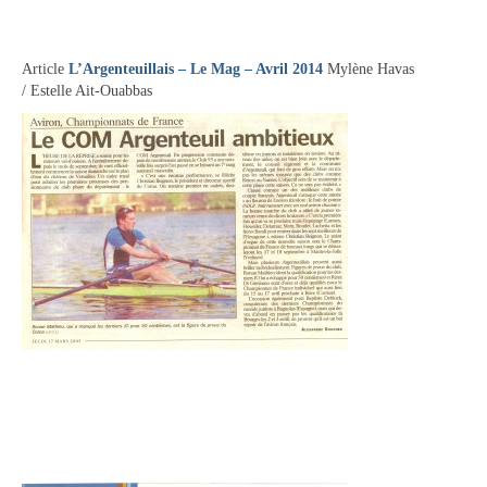
Le bureau
Palmarès
Article
L’Argenteuillais –
Le Mag – Avril 2014
Mylène Havas
/ Estelle Ait-Ouabbas
Actualités
l’Aviron
Description du coup d’aviron
Le jargon
Le matériel
Les bateaux
Nos activités
Section « Compétition »
Calendrier des Compétitions