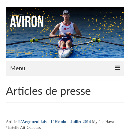
Menu
Le Club
Articles de presse
Nos couleurs
Historique
Plan d’accès
Article
L’Argenteuillais – L’Hebdo – Juillet 2014
Mylène Havas
/ Estelle Ait-Ouabbas