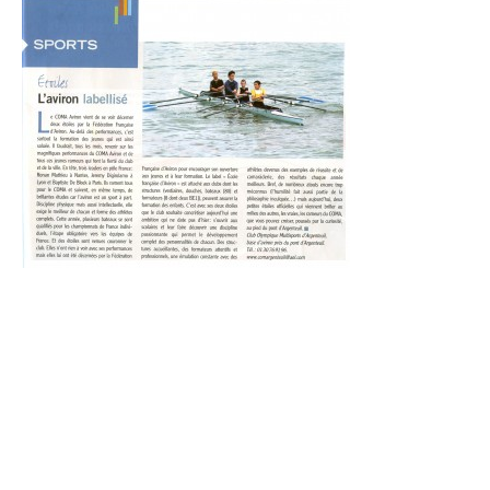
Catégories
Entraînements
Les bassins
Objectifs « Compétition »
Résultats
Stages
Section « Jeunes »
Section « Loisir-Master »
Objectifs « Loisir »
Régates
Pratiquer l’aviron