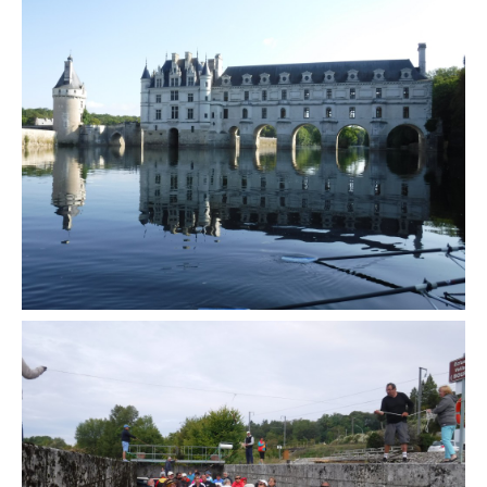
Catégories
Entraînements
Les bassins
Objectifs « Compétition »
Résultats
Stages
Section « Jeunes »
Section « Loisir-Master »
Objectifs « Loisir »
Régates
Pratiquer l’aviron