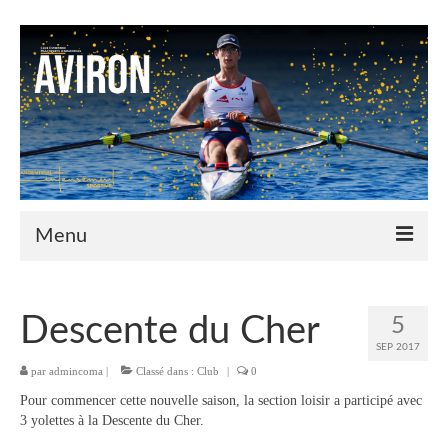
Menu
Le Club
Descente du Cher
5
Nos couleurs
SEP 2017
par
admincoma
Historique
|
Classé dans :
Club
|
0
Pour commencer cette nouvelle saison, la section loisir a participé avec
Plan d’accès
3 yolettes à la Descente du Cher.