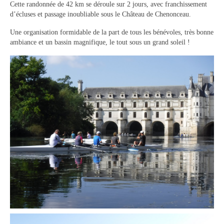
Le bureau
Cette randonnée de 42 km se déroule sur 2 jours, avec franchissement
d’écluses et passage inoubliable sous le Château de Chenonceau.
Palmarès
Une organisation formidable de la part de tous les bénévoles, très bonne
ambiance et un bassin magnifique, le tout sous un grand soleil !
Actualités
l’Aviron
Description du coup d’aviron
Le jargon
Le matériel
Les bateaux
Nos activités
Section « Compétition »
Calendrier des Compétitions